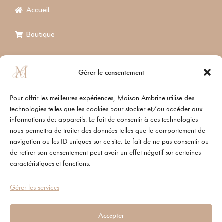
Accueil
Boutique
Nos engagements
Gérer le consentement
Blog
Pour offrir les meilleures expériences, Maison Ambrine utilise des
A propos
technologies telles que les cookies pour stocker et/ou accéder aux
informations des appareils. Le fait de consentir à ces technologies
nous permettra de traiter des données telles que le comportement de
Infos et contact
navigation ou les ID uniques sur ce site. Le fait de ne pas consentir ou
de retirer son consentement peut avoir un effet négatif sur certaines
Maison Ambrine
caractéristiques et fonctions.
Politique de vente
Gérer les services
Politique de confidentialité
Accepter