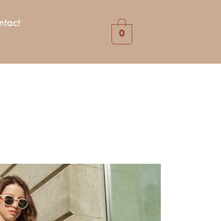
ntact
0