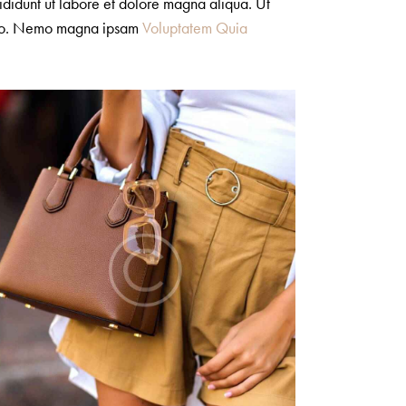
ididunt ut labore et dolore magna aliqua. Ut
amco. Nemo magna ipsam
Voluptatem Quia